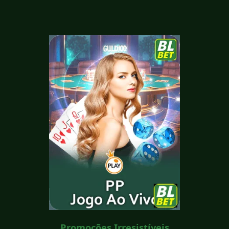
Promoções Irresistíveis