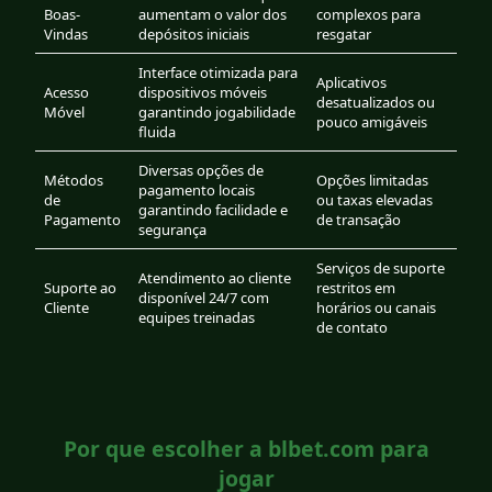
Boas-
aumentam o valor dos
complexos para
Vindas
depósitos iniciais
resgatar
Interface otimizada para
Aplicativos
Acesso
dispositivos móveis
desatualizados ou
Móvel
garantindo jogabilidade
pouco amigáveis
fluida
Diversas opções de
Métodos
Opções limitadas
pagamento locais
de
ou taxas elevadas
garantindo facilidade e
Pagamento
de transação
segurança
Serviços de suporte
Atendimento ao cliente
Suporte ao
restritos em
disponível 24/7 com
Cliente
horários ou canais
equipes treinadas
de contato
Por que escolher a blbet.com para
jogar