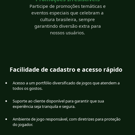
Participe de promoções temáticas e
eventos especiais que celebram a
cultura brasileira, sempre
garantindo diversão extra para
nossos usuários.
Facilidade de cadastro e acesso rápido
Acesso a um portfólio diversificado de jogos que atendem a
todos os gostos.
Suporte ao cliente disponível para garantir que sua
experiência seja tranquila e segura.
Ambiente de jogo responsável, com diretrizes para proteção
do jogador.