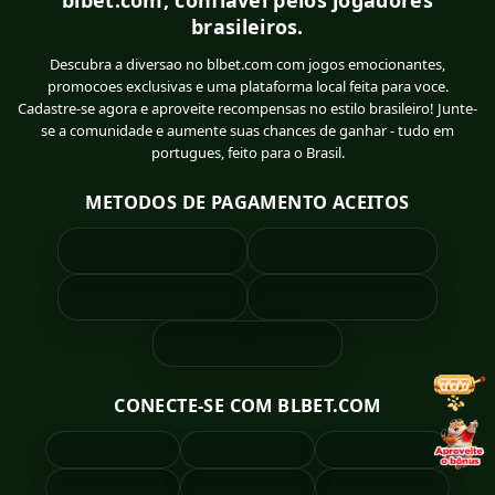
brasileiros.
Descubra a diversao no blbet.com com jogos emocionantes,
promocoes exclusivas e uma plataforma local feita para voce.
Cadastre-se agora e aproveite recompensas no estilo brasileiro! Junte-
se a comunidade e aumente suas chances de ganhar - tudo em
portugues, feito para o Brasil.
METODOS DE PAGAMENTO ACEITOS
CONECTE-SE COM BLBET.COM