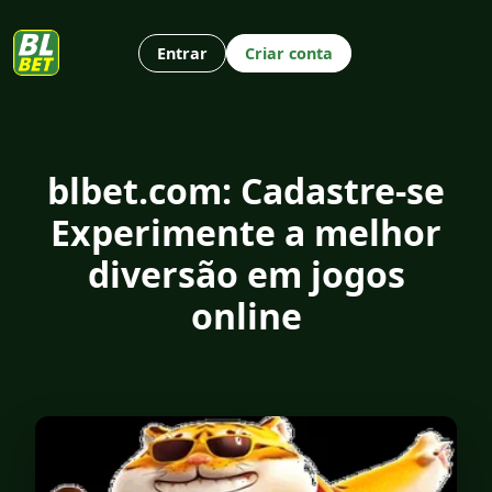
Entrar
Criar conta
blbet.com: Cadastre-se
Experimente a melhor
diversão em jogos
online