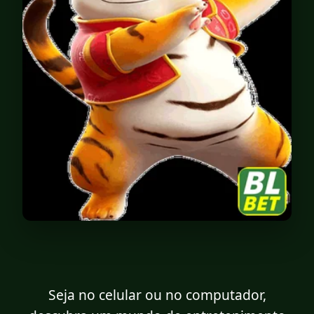
Seja no celular ou no computador,